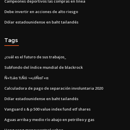
Campeones deportivos las compras en línea
Debe invertir en acciones de alto riesgo
Dólar estadounidense en baht tailandés
Tags
¿cuál es el futuro de sus trabajos_
Subfondo del índice mundial de blackrock
Ñ«½áα ½Ñó ¬«¡óÑαΓ«α
Calculadora de pago de separación involuntaria 2020
Dólar estadounidense en baht tailandés
Vanguard s & p 500 value index fund etf shares
Aguas arriba y medio río abajo en petróleo y gas
Hang seng moneycontrol yahoo