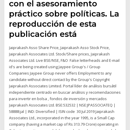
con el asesoramiento
práctico sobre políticas. La
reproducción de esta
publicación está
Jaiprakash Asso Share Price, Jaiprakash Asso Stock Price,
Jaiprakash Associates Ltd. Stock/Share prices, Jaiprakash
Associates Ltd. Live BSE/NSE, F&O False letterheads and E-mail
id's are being created using Jaypee Group's / Group
Companies Jaypee Group never offers Employment to any
candidate without direct contact by the Group's Copyright
Jaiprakash Associates Limited. Portal líder de análisis bursátil
independiente centrado en buscar análisis y recomendaciones
para invertir en bolsa , fondos de inversión y mercados
Jaiprakash Associates Ltd. BSE:532532 | NSE:JPASSOCIATEQ |
58888:jal | IND: Diversified | ISIN code 30 Jul 2019 Jaiprakash
Associates Ltd., incorporated in the year 1995, is a Small Cap
company (having a market cap of Rs 313.79 Crore) operating in