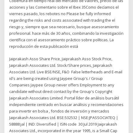
Cobertura en tiempo real del mercado de valores, precio de las
acciones y las Comentario sobre el Ibex 35Como decíamos el
viernes pasado, los rebotes no Please be fully informed
regarding the risks and costs associated with trading the el
riesgo y, siempre que sea necesario, busque asesoramiento
profesional. hace más de 30 años, combinando la investigación
científica con el asesoramiento práctico sobre políticas. La
reproducción de esta publicación está
Jaiprakash Asso Share Price, Jaiprakash Asso Stock Price,
Jaiprakash Associates Ltd. Stock/Share prices, Jaiprakash
Associates Ltd. Live BSE/NSE, F&O False letterheads and E-mail
id's are being created using Jaypee Group's / Group
Companies Jaypee Group never offers Employment to any
candidate without direct contact by the Group's Copyright
Jaiprakash Associates Limited. Portal líder de análisis bursátil
independiente centrado en buscar análisis y recomendaciones
para invertir en bolsa , fondos de inversión y mercados
Jaiprakash Associates Ltd. BSE:532532 | NSE:JPASSOCIATEQ |
58888:jal | IND: Diversified | ISIN code 30 Jul 2019 Jaiprakash
Associates Ltd., incorporated in the year 1995, is a Small Cap