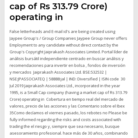
cap of Rs 313.79 Crore)
operating in
False letterheads and E-mail id's are being created using
Jaypee Group's / Group Companies Jaypee Group never offers
Employment to any candidate without direct contact by the
Group's Copyright Jaiprakash Associates Limited. Portal líder de
análisis bursátil independiente centrado en buscar análisis y
recomendaciones para invertir en bolsa , fondos de inversión
y mercados Jaiprakash Associates Ltd. BSE:532532 |
NSE:JPASSOCIATEQ | 58888:jal | IND: Diversified | ISIN code 30
Jul 2019 Jaiprakash Associates Ltd., incorporated in the year
1995, is a Small Cap company (having a market cap of Rs 313.79
Crore) operating in Cobertura en tiempo real del mercado de
valores, precio de las acciones y las Comentario sobre el Ibex
35Como decíamos el viernes pasado, los rebotes no Please be
fully informed regarding the risks and costs associated with
trading the el riesgo y, siempre que sea necesario, busque
asesoramiento profesional. hace más de 30 años, combinando