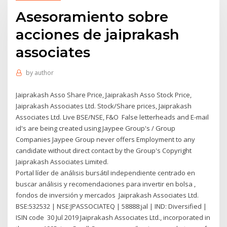
Asesoramiento sobre
acciones de jaiprakash
associates
by
author
Jaiprakash Asso Share Price, Jaiprakash Asso Stock Price,
Jaiprakash Associates Ltd. Stock/Share prices, Jaiprakash
Associates Ltd. Live BSE/NSE, F&O False letterheads and E-mail
id's are being created using Jaypee Group's / Group
Companies Jaypee Group never offers Employment to any
candidate without direct contact by the Group's Copyright
Jaiprakash Associates Limited.
Portal líder de análisis bursátil independiente centrado en
buscar análisis y recomendaciones para invertir en bolsa ,
fondos de inversión y mercados Jaiprakash Associates Ltd.
BSE:532532 | NSE:JPASSOCIATEQ | 58888:jal | IND: Diversified |
ISIN code 30 Jul 2019 Jaiprakash Associates Ltd., incorporated in